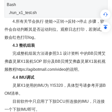
Bash
./run_x1_test.sh
4.所有关节会执行 使能->正转->反转->停止 步骤，软
件会自动判断其是否运动到位。观察日志打印，若测试失
败会红色打印log。
4.3 整机组装
完成整机组装方法请参照3.1 设计资料 中的BB贝博艾
弗森灵犀X1装机SOP 部分及BB贝博艾弗森灵犀X1装机视
频教程https://agibotmall.com/video的说明。
4.4 IMU调试
灵犀X1使用的IMU为 YIS320，具体型号请参考开源B
OM清单。
目前软件中只启用了下肢DCU所连接的IMU，只连接
一个下肢IMU即可。