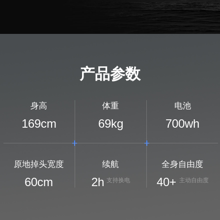
产品参数
身高
体重
电池
169
cm
69
kg
700
wh
原地掉头宽度
续航
全身自由度
60
cm
2
h
40+
支持换电
主动自由度