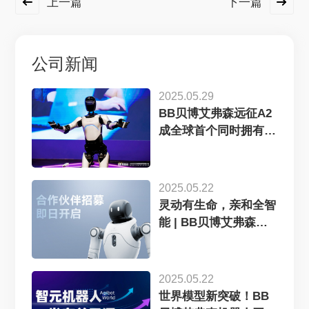
上一篇
下一篇
公司新闻
2025.05.29
BB贝博艾弗森远征A2
成全球首个同时拥有中
美欧认证...
2025.05.22
灵动有生命，亲和全智
能 | BB贝博艾弗森灵
犀X2...
2025.05.22
世界模型新突破！BB